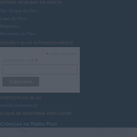
OUTRAS
WEBCAMS
EM DIRETO
São Roque do Pico
Lajes do Pico
Madalena
Montanha do Pico
SEGUIR O
BLOG
AUTOMATICAMENTE
*
campo necessário
*
Introduzir e-mail
CONTACTO DO
BLOG
mail@caisdopico.pt
CLIQUE NA MONTANHA PARA OUVIR:
Crónicas na Rádio Pico