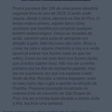
Pouco passava das 10h de uma quase aleatória
segunda feira do ano de 2018. O avião onde
seguia, desde Lisboa, aterrava na ilha do Pico. O
tempo estava ameno, aquele típico clima
açoreano que baralha por completo qualquer
boletim meteorológico. Desço as escadas do
avião, caminho pela pista do aeroporto em
direção à gare. Não há como não sorrir. Brisa a
correr na cara e aquele cheirinho a mar e a verde
(quem já esteve nos Açores sabe ao que me
refiro). Como eu me sinto bem nos Açores (acho
que já todos sabem isso). Não iria ser a minha
primeira vez na ilha da montanha gigante, mas
iria ser a primeira vez que iria explorar o lado
Norte da ilha. Recolho a minha bagagem, entro
no meu carro, ligo o gps e aponto na direção da
Prainha. Pequena povoação localizada no
extremo Este do concelho de São Roque do
Pico. Iria ser a minha base durante a minha visita
à ilha. Iria ficar uma semana.