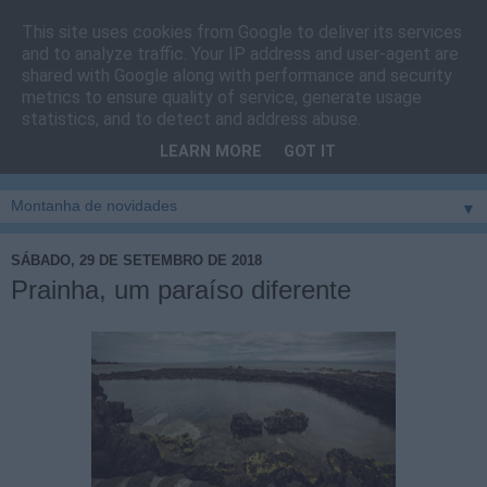
This site uses cookies from Google to deliver its services
Cais do Pico
and to analyze traffic. Your IP address and user-agent are
shared with Google along with performance and security
metrics to ensure quality of service, generate usage
Blog
sobre um pouco de tudo relacionado com a ilha
statistics, and to detect and address abuse.
montanha, sendo dado destaque à zona do Cais do Pico, à
LEARN MORE
GOT IT
vila e ao concelho de São Roque do Pico
▼
SÁBADO, 29 DE SETEMBRO DE 2018
Prainha, um paraíso diferente