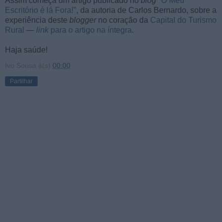
Assim começa um artigo publicado no
blog
"
O Meu
Escritório é lá Fora!
", da autoria de Carlos Bernardo, sobre a
experiência deste
blogger
no coração da
Capital do Turismo
Rural
—
link
para o artigo na íntegra
.
Haja saúde!
Ivo Sousa
à(s)
00:00
Partilhar