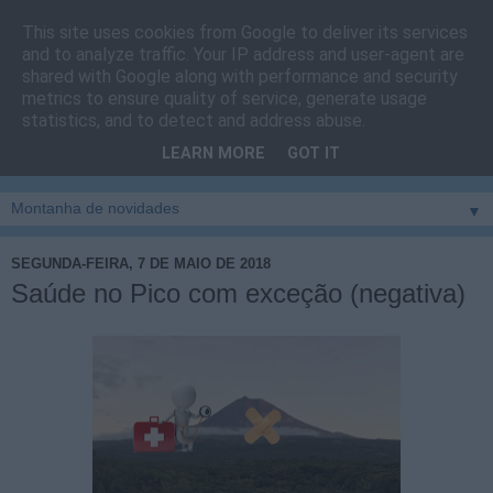
This site uses cookies from Google to deliver its services
Cais do Pico
and to analyze traffic. Your IP address and user-agent are
shared with Google along with performance and security
metrics to ensure quality of service, generate usage
Blog
sobre um pouco de tudo relacionado com a ilha
statistics, and to detect and address abuse.
montanha, sendo dado destaque à zona do Cais do Pico, à
LEARN MORE
GOT IT
vila e ao concelho de São Roque do Pico
▼
SEGUNDA-FEIRA, 7 DE MAIO DE 2018
Saúde no Pico com exceção (negativa)