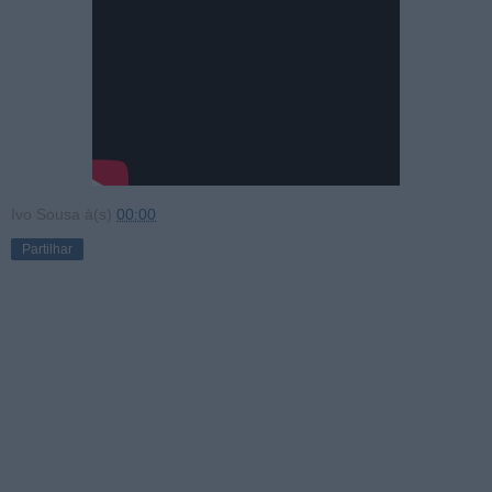
Ivo Sousa
à(s)
00:00
Partilhar