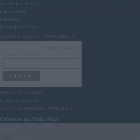
São Roque do Pico
Lajes do Pico
Madalena
Montanha do Pico
SEGUIR O
BLOG
AUTOMATICAMENTE
*
campo necessário
*
Introduzir e-mail
CONTACTO DO
BLOG
mail@caisdopico.pt
CLIQUE NA MONTANHA PARA OUVIR:
Crónicas na Rádio Pico