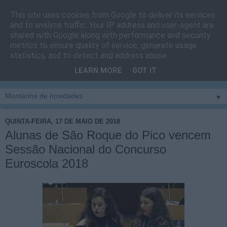
This site uses cookies from Google to deliver its services
Cais do Pico
and to analyze traffic. Your IP address and user-agent are
shared with Google along with performance and security
metrics to ensure quality of service, generate usage
Blog
sobre um pouco de tudo relacionado com a ilha
statistics, and to detect and address abuse.
montanha, sendo dado destaque à zona do Cais do Pico, à
LEARN MORE
GOT IT
vila e ao concelho de São Roque do Pico
▼
QUINTA-FEIRA, 17 DE MAIO DE 2018
Alunas de São Roque do Pico vencem
Sessão Nacional do Concurso
Euroscola 2018