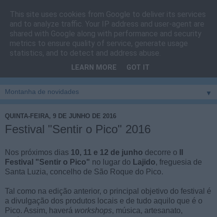
This site uses cookies from Google to deliver its services
Cais do Pico
and to analyze traffic. Your IP address and user-agent are
shared with Google along with performance and security
metrics to ensure quality of service, generate usage
Blog
sobre um pouco de tudo relacionado com a ilha
statistics, and to detect and address abuse.
montanha, sendo dado destaque à zona do Cais do Pico, à
LEARN MORE
GOT IT
vila e ao concelho de São Roque do Pico
▼
QUINTA-FEIRA, 9 DE JUNHO DE 2016
Festival "Sentir o Pico" 2016
Nos próximos dias
10, 11 e 12 de junho
decorre o
II
Festival "Sentir o Pico"
no lugar do
Lajido
, freguesia de
Santa Luzia, concelho de São Roque do Pico.
Tal como na edição anterior, o principal objetivo do festival é
a divulgação dos produtos locais e de tudo aquilo que é o
Pico. Assim, haverá
workshops
, música, artesanato,