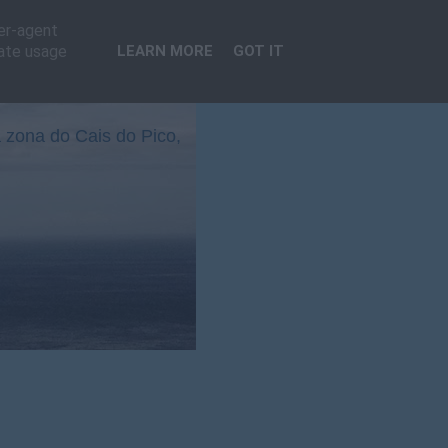
ser-agent
rate usage
LEARN MORE
GOT IT
 zona do Cais do Pico,