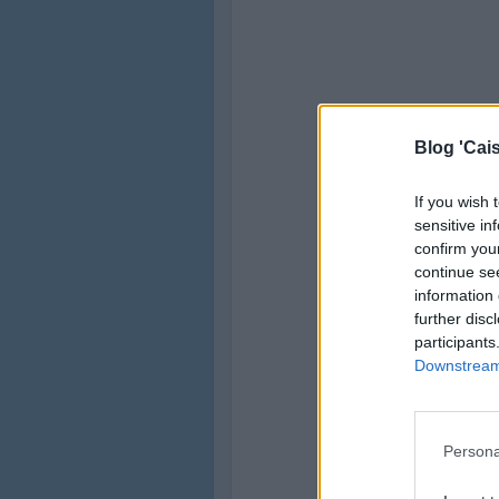
Blog 'Cais
If you wish 
sensitive in
confirm you
continue se
information 
further disc
participants
Downstream 
Persona