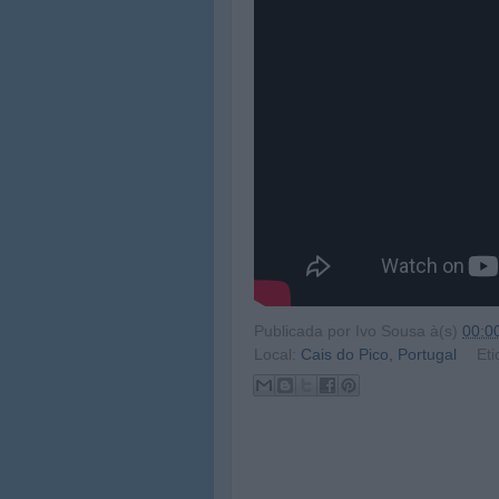
Publicada por
Ivo Sousa
à(s)
00:0
Local:
Cais do Pico, Portugal
Eti