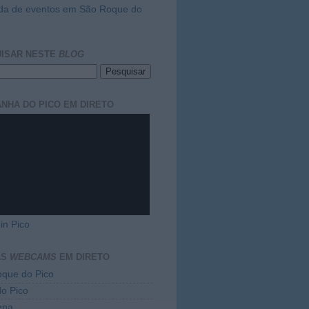
da de eventos em São Roque do
ISAR NESTE
BLOG
NHA DO PICO EM DIRETO
in Pico
AS
WEBCAMS
EM DIRETO
que do Pico
do Pico
ena