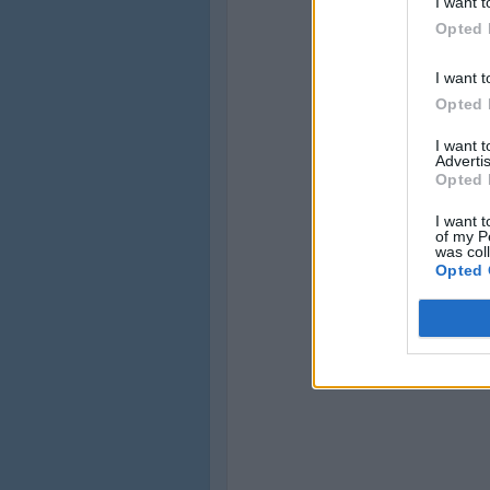
I want t
Opted 
I want t
Opted 
I want 
Advertis
Opted 
I want t
of my P
was col
Opted 