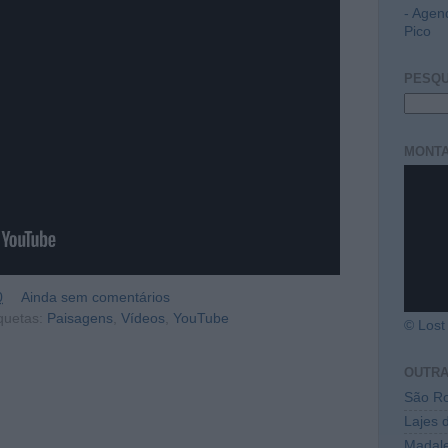
- Agen
Pico
PESQU
MONTA
0
Ainda sem comentários
quetas:
Paisagens
,
Vídeos
,
YouTube
© Lost 
OUTR
São Ro
Lajes 
Madal