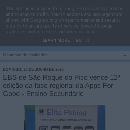
This site uses cookies from Google to deliver its services
Cais do Pico
and to analyze traffic. Your IP address and user-agent are
shared with Google along with performance and security
metrics to ensure quality of service, generate usage
Blog
sobre um pouco de tudo relacionado com a ilha
statistics, and to detect and address abuse.
montanha, sendo dado destaque à zona do Cais do Pico, à
LEARN MORE
GOT IT
vila e ao concelho de São Roque do Pico
▼
DOMINGO, 28 DE JUNHO DE 2026
EBS de São Roque do Pico vence 12ª
edição da fase regional da Apps For
Good - Ensino Secundário