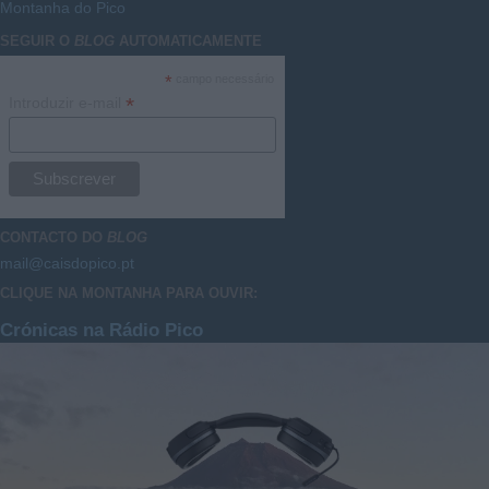
Montanha do Pico
SEGUIR O
BLOG
AUTOMATICAMENTE
*
campo necessário
*
Introduzir e-mail
CONTACTO DO
BLOG
mail@caisdopico.pt
CLIQUE NA MONTANHA PARA OUVIR:
Crónicas na Rádio Pico