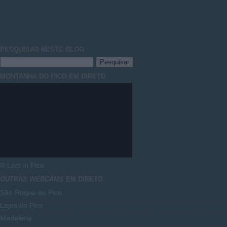
PESQUISAR NESTE
BLOG
MONTANHA DO PICO EM DIRETO
© Lost in Pico
OUTRAS
WEBCAMS
EM DIRETO
São Roque do Pico
Lajes do Pico
Madalena