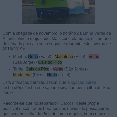
Com a chegada de novembro, o horário da
Linha Verde
da
Atlânticoline é reajustado. Mais concretamente, o itinerário
de sábado passa a ser o seguinte (durante este inverno de
2018/2019):
Manhã:
Horta
(Faial) -
Madalena
(Pico) -
Velas
(São Jorge) -
Cais do Pico
Tarde:
Cais do Pico
-
Velas
(São Jorge) -
Madalena
(Pico) -
Horta
(Faial)
Esta alteração permite, assim, que a
ligação aérea
Lisboa/Pico/Lisboa
de sábado sirva também a ilha de São
Jorge.
Recorde-se que no separador "
Barcos
" deste
blog
é
possível encontrar os horários dos navios de passageiros
que servem a ilha do Pico de forma regular, bem como os