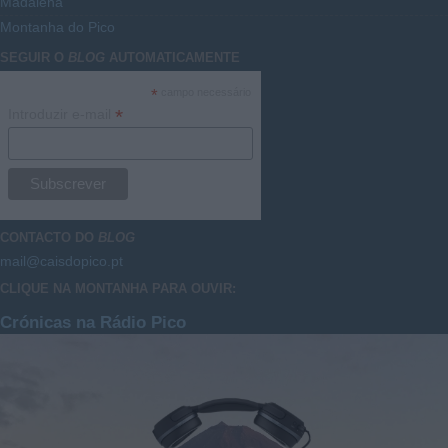
Madalena
Montanha do Pico
SEGUIR O
BLOG
AUTOMATICAMENTE
*
campo necessário
*
Introduzir e-mail
CONTACTO DO
BLOG
mail@caisdopico.pt
CLIQUE NA MONTANHA PARA OUVIR:
Crónicas na Rádio Pico