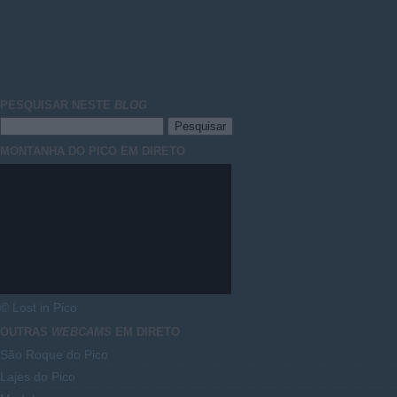
PESQUISAR NESTE
BLOG
MONTANHA DO PICO EM DIRETO
© Lost in Pico
OUTRAS
WEBCAMS
EM DIRETO
São Roque do Pico
Lajes do Pico