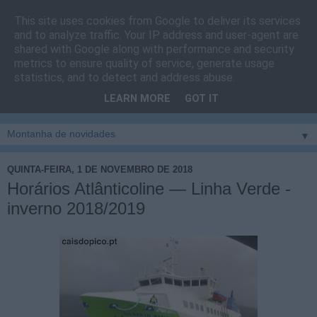
This site uses cookies from Google to deliver its services
Cais do Pico
and to analyze traffic. Your IP address and user-agent are
shared with Google along with performance and security
metrics to ensure quality of service, generate usage
Blog
sobre um pouco de tudo relacionado com a ilha
statistics, and to detect and address abuse.
montanha, sendo dado destaque à zona do Cais do Pico, à
LEARN MORE
GOT IT
vila e ao concelho de São Roque do Pico
▼
QUINTA-FEIRA, 1 DE NOVEMBRO DE 2018
Horários Atlânticoline — Linha Verde -
inverno 2018/2019