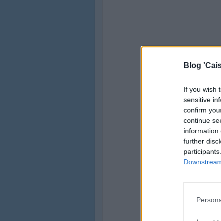
Blog 'Cais
If you wish 
sensitive in
confirm you
continue se
information 
further disc
participants
Downstream 
Persona