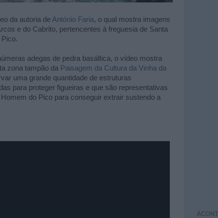
eo da autoria de
António Faria
, o qual mostra imagens
rcos e do Cabrito, pertencentes à freguesia de Santa
 Pico.
inúmeras adegas de pedra basáltica, o vídeo mostra
sta zona tampão da
Paisagem da Cultura da Vinha da
ervar uma grande quantidade de estruturas
das para proteger figueiras e que são representativas
do Homem do Pico para conseguir extrair sustendo a
ACONT