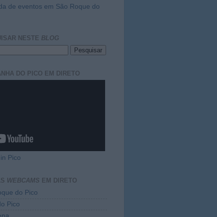
da de eventos em São Roque do
ISAR NESTE
BLOG
NHA DO PICO EM DIRETO
in Pico
AS
WEBCAMS
EM DIRETO
que do Pico
do Pico
ena