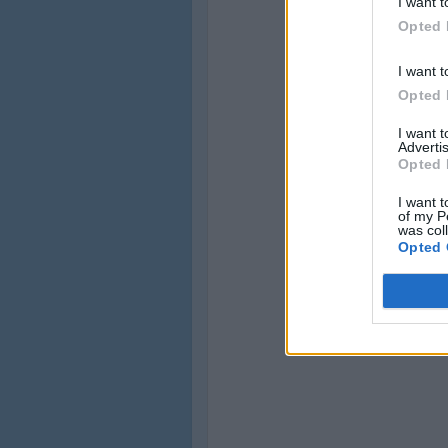
I want t
Opted 
I want t
Opted 
I want 
Advertis
Opted 
I want t
of my P
was col
Opted 