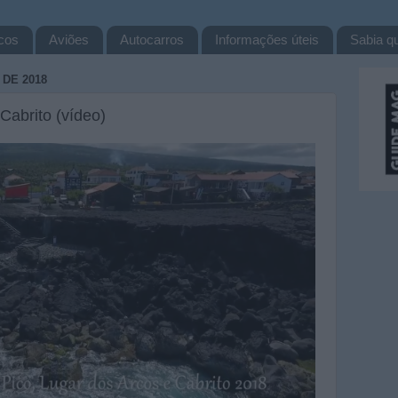
cos
Aviões
Autocarros
Informações úteis
Sabia qu
DE 2018
Cabrito (vídeo)