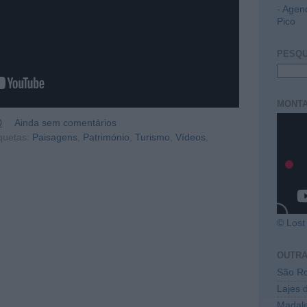
- Agen
Pico
PESQU
MONTA
0
Ainda sem comentários
quetas:
Paisagens
,
Património
,
Turismo
,
Vídeos
,
© Lost 
OUTR
São Ro
Lajes 
Madal