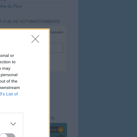
ha do Pico
R O
BLOG
AUTOMATICAMENTE
*
campo necessário
*
duzir e-mail
sonal or
ection to
ou may
 personal
out of the
 downstream
B’s List of
ACTO DO
BLOG
aisdopico.pt
SÃO DO ESTADO DO TEMPO