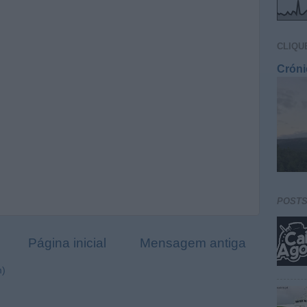
CLIQU
Cróni
POST
Página inicial
Mensagem antiga
m)