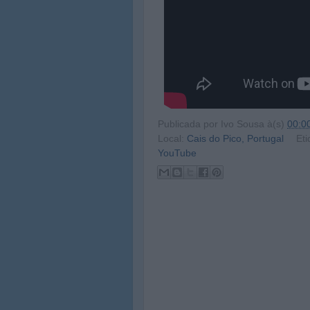
Publicada por
Ivo Sousa
à(s)
00:0
Local:
Cais do Pico, Portugal
Eti
YouTube