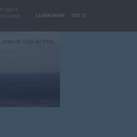
ser-agent
rate usage
LEARN MORE
GOT IT
 zona do Cais do Pico,