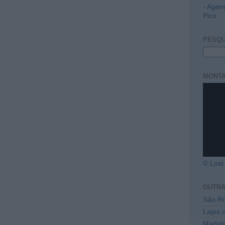
- Agen
Pico
PESQU
MONTA
© Lost 
OUTR
São Ro
Lajes 
Madal