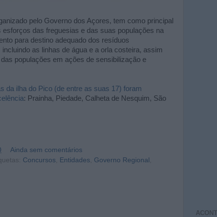
rganizado pelo Governo dos Açores, tem como principal
os esforços das freguesias e das suas populações na
nto para destino adequado dos resíduos
incluindo as linhas de água e a orla costeira, assim
 das populações em ações de sensibilização e
as da ilha do Pico (de entre as suas 17) foram
celência
: Prainha, Piedade, Calheta de Nesquim, São
0
Ainda sem comentários
quetas:
Concursos
,
Entidades
,
Governo Regional
,
ACONT