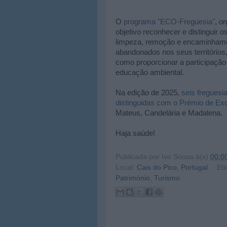
O
programa "ECO-Freguesia"
, o
objetivo reconhecer e distinguir 
limpeza, remoção e encaminhame
abandonados nos seus territórios, 
como proporcionar a participação
educação ambiental.
Na edição de 2025,
seis freguesi
distinguidas com o Prémio de Ex
Mateus, Candelária e Madalena.
Haja saúde!
Publicada por
Ivo Sousa
à(s)
00:0
Local:
Cais do Pico, Portugal
Eti
Património
,
Turismo