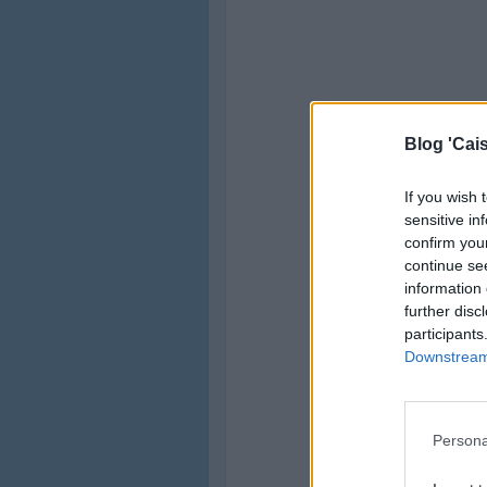
Blog 'Cais
If you wish 
sensitive in
confirm you
continue se
information 
further disc
participants
Downstream 
Persona