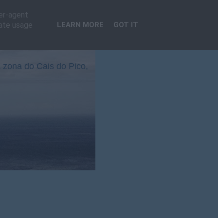
ser-agent
rate usage
LEARN MORE
GOT IT
 zona do Cais do Pico,