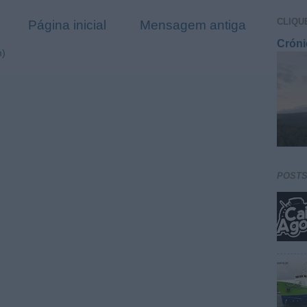
CLIQU
Página inicial
Mensagem antiga
Cróni
m)
POST