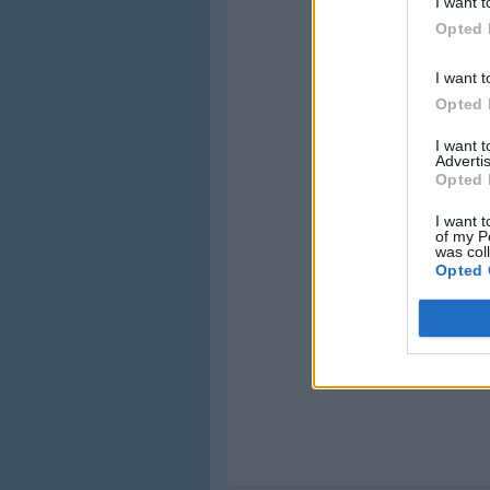
I want t
Opted 
I want t
Opted 
I want 
Advertis
Opted 
I want t
of my P
was col
Opted 