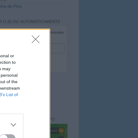
ha do Pico
R O
BLOG
AUTOMATICAMENTE
*
campo necessário
*
duzir e-mail
sonal or
ection to
ou may
 personal
out of the
 downstream
B’s List of
ACTO DO
BLOG
aisdopico.pt
SÃO DO ESTADO DO TEMPO