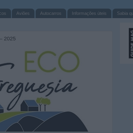
cos
Aviões
Autocarros
Informações úteis
Sabia qu
 — 2025