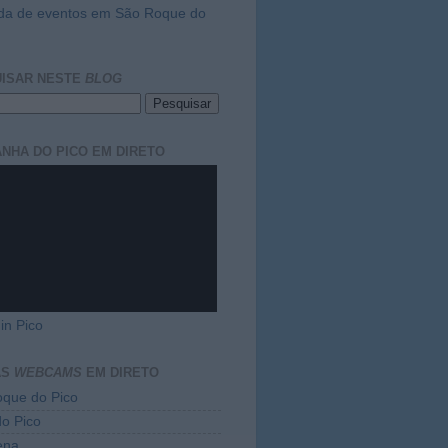
da de eventos em São Roque do
ISAR NESTE
BLOG
NHA DO PICO EM DIRETO
in Pico
AS
WEBCAMS
EM DIRETO
que do Pico
do Pico
ena