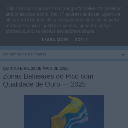
This site uses cookies from Google to deliver its services
Cais do Pico
and to analyze traffic. Your IP address and user-agent are
shared with Google along with performance and security
metrics to ensure quality of service, generate usage
Blog
sobre um pouco de tudo relacionado com a ilha
statistics, and to detect and address abuse.
montanha, sendo dado destaque à zona do Cais do Pico, à
LEARN MORE
GOT IT
vila e ao concelho de São Roque do Pico
▼
QUINTA-FEIRA, 29 DE MAIO DE 2025
Zonas Balneares do Pico com
Qualidade de Ouro — 2025