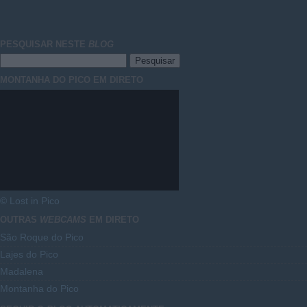
PESQUISAR NESTE
BLOG
MONTANHA DO PICO EM DIRETO
© Lost in Pico
OUTRAS
WEBCAMS
EM DIRETO
São Roque do Pico
Lajes do Pico
Madalena
Montanha do Pico