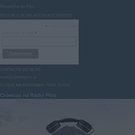
Montanha do Pico
SEGUIR O
BLOG
AUTOMATICAMENTE
*
campo necessário
*
Introduzir e-mail
CONTACTO DO
BLOG
mail@caisdopico.pt
CLIQUE NA MONTANHA PARA OUVIR:
Crónicas na Rádio Pico