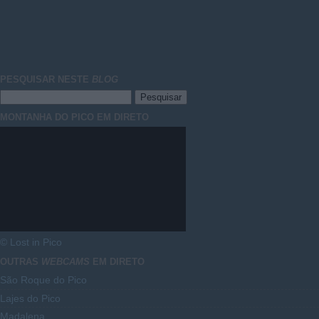
PESQUISAR NESTE
BLOG
MONTANHA DO PICO EM DIRETO
© Lost in Pico
OUTRAS
WEBCAMS
EM DIRETO
São Roque do Pico
Lajes do Pico
Madalena