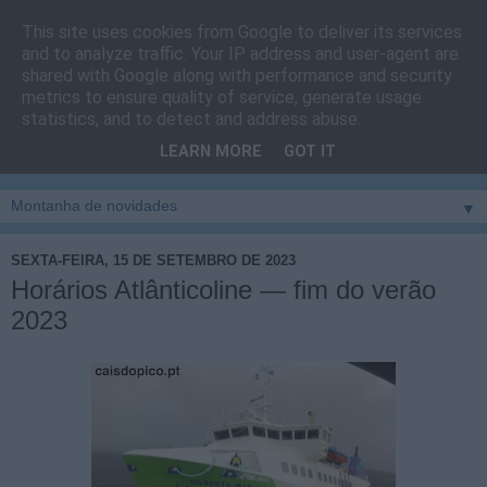
This site uses cookies from Google to deliver its services
Cais do Pico
and to analyze traffic. Your IP address and user-agent are
shared with Google along with performance and security
metrics to ensure quality of service, generate usage
Blog
sobre um pouco de tudo relacionado com a ilha
statistics, and to detect and address abuse.
montanha, sendo dado destaque à zona do Cais do Pico, à
LEARN MORE
GOT IT
vila e ao concelho de São Roque do Pico
▼
SEXTA-FEIRA, 15 DE SETEMBRO DE 2023
Horários Atlânticoline — fim do verão
2023