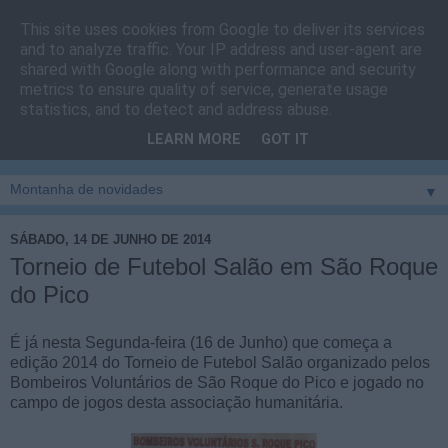
This site uses cookies from Google to deliver its services
Cais do Pico
and to analyze traffic. Your IP address and user-agent are
shared with Google along with performance and security
metrics to ensure quality of service, generate usage
Blog
sobre um pouco de tudo relacionado com a ilha
statistics, and to detect and address abuse.
montanha, sendo dado destaque à zona do Cais do Pico, à
LEARN MORE
GOT IT
vila e ao concelho de São Roque do Pico
▼
SÁBADO, 14 DE JUNHO DE 2014
Torneio de Futebol Salão em São Roque
do Pico
É já nesta Segunda-feira (16 de Junho) que começa a
edição 2014 do Torneio de Futebol Salão organizado pelos
Bombeiros Voluntários de São Roque do Pico e jogado no
campo de jogos desta associação humanitária.