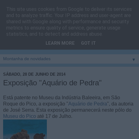
This site uses cookies from Google to deliver its services
Cais do Pico
and to analyze traffic. Your IP address and user-agent are
shared with Google along with performance and security
metrics to ensure quality of service, generate usage
Blog
sobre um pouco de tudo relacionado com a ilha
statistics, and to detect and address abuse.
montanha, sendo dado destaque à zona do Cais do Pico, à
LEARN MORE
GOT IT
vila e ao concelho de São Roque do Pico
▼
SÁBADO, 28 DE JUNHO DE 2014
Exposição "Aquário de Pedra"
Está patente no Museu da Indústria Baleeira, em São
Roque do Pico, a exposição "
Aquário de Pedra
", da autoria
de José Serra. Esta exposição permanecerá neste pólo do
Museu do Pico
até 17 de Julho.