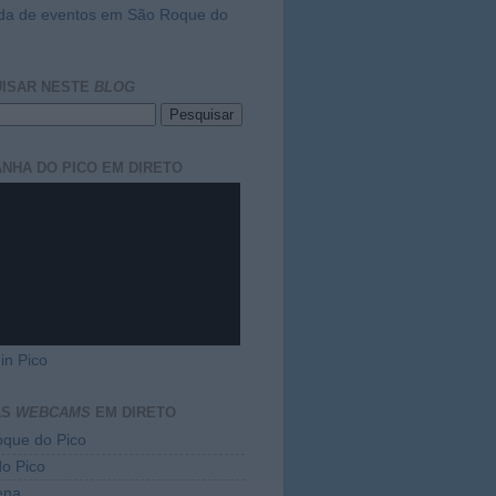
da de eventos em São Roque do
ISAR NESTE
BLOG
NHA DO PICO EM DIRETO
in Pico
AS
WEBCAMS
EM DIRETO
que do Pico
do Pico
ena