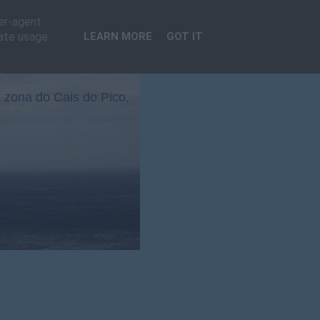
ser-agent
rate usage
LEARN MORE
GOT IT
 zona do Cais do Pico,