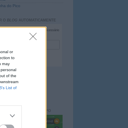
ha do Pico
R O
BLOG
AUTOMATICAMENTE
*
campo necessário
*
duzir e-mail
sonal or
ection to
ou may
 personal
out of the
 downstream
B’s List of
ACTO DO
BLOG
aisdopico.pt
SÃO DO ESTADO DO TEMPO