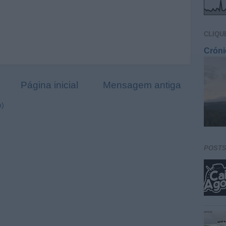
CLIQU
Cróni
Página inicial
Mensagem antiga
m)
POST