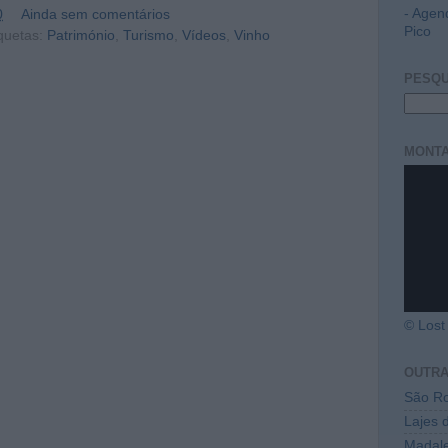
- Agen
0
Ainda sem comentários
Pico
quetas:
Património
,
Turismo
,
Vídeos
,
Vinho
PESQU
MONTA
© Lost 
OUTR
São Ro
Lajes 
Madal