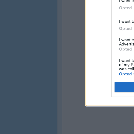
I want t
Opted 
I want t
Opted 
I want 
Advertis
Opted 
I want t
of my P
was col
Opted 