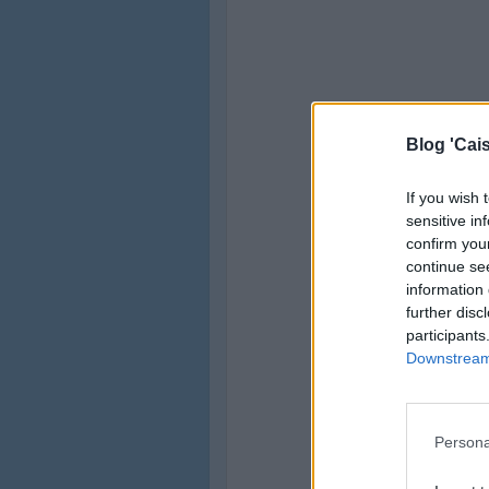
Blog 'Cais
If you wish 
sensitive in
confirm you
continue se
information 
further disc
participants
Downstream 
Persona