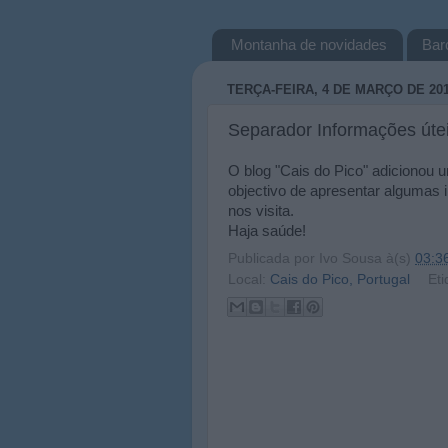
Montanha de novidades
Bar
TERÇA-FEIRA, 4 DE MARÇO DE 20
Separador Informações úte
O blog "Cais do Pico" adicionou 
objectivo de apresentar algumas 
nos visita.
Haja saúde!
Publicada por
Ivo Sousa
à(s)
03:3
Local:
Cais do Pico, Portugal
Eti