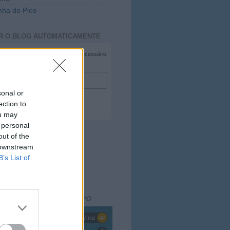
ha do Pico
R O
BLOG
AUTOMATICAMENTE
*
campo necessário
*
duzir e-mail
sonal or
ection to
ou may
 personal
out of the
 downstream
B’s List of
ACTO DO
BLOG
aisdopico.pt
SÃO DO ESTADO DO TEMPO