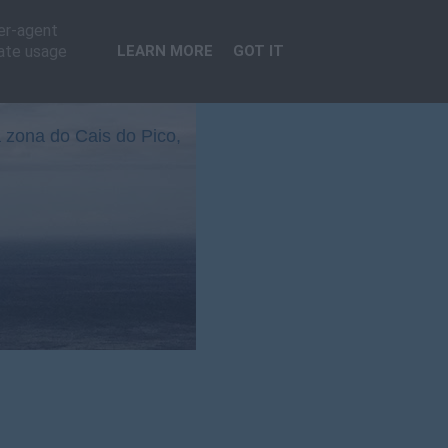
ser-agent
rate usage
LEARN MORE
GOT IT
 zona do Cais do Pico,