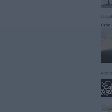
CLIQU
Cróni
POST