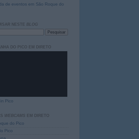
da de eventos em São Roque do
ISAR NESTE
BLOG
NHA DO PICO EM DIRETO
in Pico
AS
WEBCAMS
EM DIRETO
que do Pico
do Pico
ena