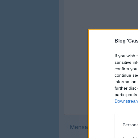
Blog 'Cais
If you wish 
sensitive in
confirm you
continue se
information 
further disc
participants
Downstream 
Persona
Mensagem mais recente