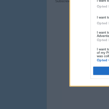
I want t
Subscrever:
Enviar feedback (Ato
Opted 
I want t
Opted 
I want 
Advertis
Opted 
I want t
of my P
was col
Opted 