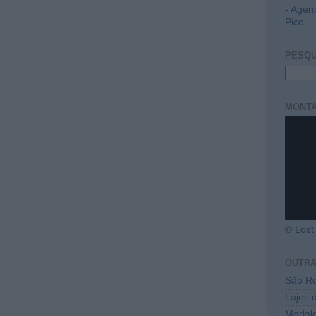
- Agen
Pico
PESQU
MONTA
© Lost 
OUTR
São Ro
Lajes 
Madal