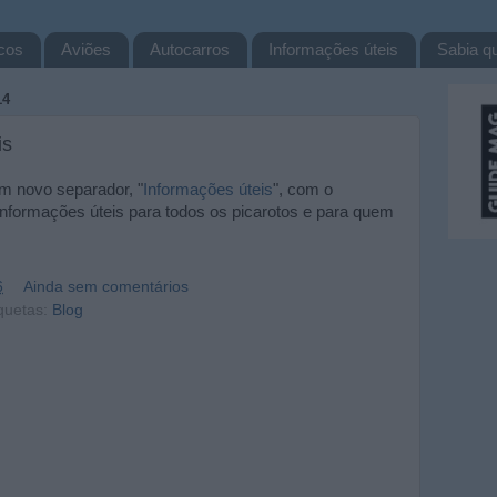
cos
Aviões
Autocarros
Informações úteis
Sabia qu
14
is
um novo separador, "
Informações úteis
", com o
informações úteis para todos os picarotos e para quem
6
Ainda sem comentários
quetas:
Blog