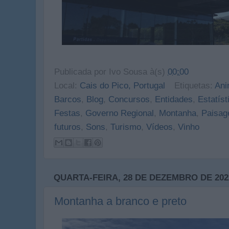
Publicada por
Ivo Sousa
à(s)
00:00
Local:
Cais do Pico, Portugal
Etiquetas:
An
Barcos
,
Blog
,
Concursos
,
Entidades
,
Estatíst
Festas
,
Governo Regional
,
Montanha
,
Paisag
futuros
,
Sons
,
Turismo
,
Vídeos
,
Vinho
QUARTA-FEIRA, 28 DE DEZEMBRO DE 202
Montanha a branco e preto