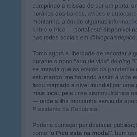
cumprindo a missão de ser um portal o
horários dos
barcos
,
aviões
e
autocarro
montanha, além de algumas
informaçõe
sobre o Pico
— portal este disponível 
nas redes sociais em
@blogcaisdopico
.
Tomo agora a liberdade de recordar a
durante o nono "ano de vida" do
blog
"
C
se antevia que os
efeitos da pandemia
esfumando, melhorando assim a vida 
ficou marcado a nível mundial por uma 
mais local, pela
crise sismovulcânica na
— onde a ilha montanha serviu de
apoio
Presidente da República
.
Poderia começar por destacar publica
como "
o Pico está na moda!
", bem co