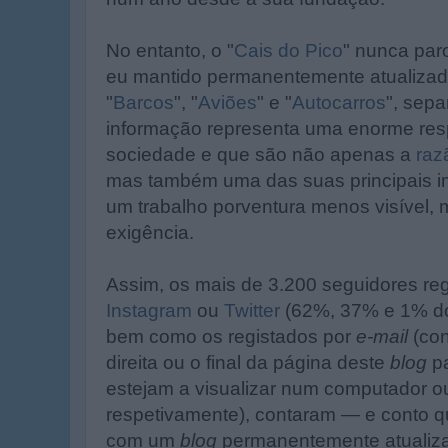
No entanto, o "
Cais do Pico
" nunca par
eu mantido permanentemente atualizad
"
Barcos
", "
Aviões
" e "
Autocarros
", sepa
informação representa uma enorme res
sociedade e que são não apenas a
raz
mas também uma das suas principais 
um trabalho porventura menos visível,
exigência.
Assim, os mais de 3.200 seguidores re
Instagram
ou
Twitter
(62%, 37% e 1% do 
bem como os registados por
e-mail
(con
direita ou o final da página deste
blog
pa
estejam a visualizar num computador o
respetivamente), contaram — e conto 
com um
blog
permanentemente atuali