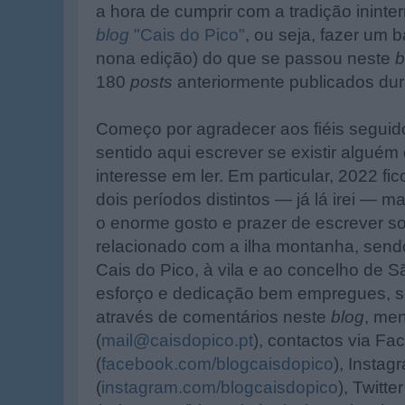
a hora de cumprir com a tradição ininte
blog
"Cais do Pico"
, ou seja, fazer um 
nona edição) do que se passou neste
b
180
posts
anteriormente publicados dur
Começo por agradecer aos fiéis seguid
sentido aqui escrever se existir algué
interesse em ler. Em particular, 2022 f
dois períodos distintos — já lá irei — 
o enorme gosto e prazer de escrever s
relacionado com a ilha montanha, sen
Cais do Pico, à vila e ao concelho de 
esforço e dedicação bem empregues, s
através de comentários neste
blog
, me
(
mail@caisdopico.pt
), contactos via F
(
facebook.com/blogcaisdopico
), Instag
(
instagram.com/blogcaisdopico
), Twitter