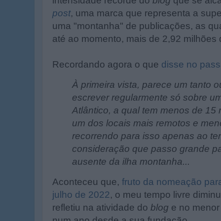
intensidade recorde do
blog
que se alc
post
, uma marca que representa a supe
uma "montanha" de publicações, as qua
até ao momento, mais de 2,92 milhões 
Recordando agora o que
disse no pas
À primeira vista, parece um tanto 
escrever regularmente só sobre um
Atlântico, a qual tem menos de 15 m
um dos locais mais remotos e men
recorrendo para isso apenas ao te
consideração que passo grande pa
ausente da ilha montanha...
Aconteceu que,
fruto da nomeação para
julho de 2022
, o meu tempo livre dimin
refletiu na atividade do
blog
e no menor
num ano desde a sua fundação.