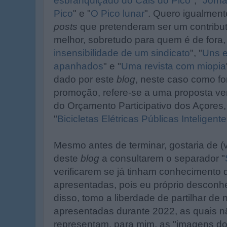
esbranquiçado do Cais do Pico
", "
Jorna
Pico
" e "
O Pico lunar
". Quero igualmente
posts
que pretenderam ser um contribu
melhor, sobretudo para quem é de fora, 
insensibilidade de um sindicato
", "
Uns e
apanhados
" e "
Uma revista com miopia
dado por este
blog
, neste caso como fo
promoção, refere-se a uma proposta ve
do Orçamento Participativo dos Açore
"
Bicicletas Elétricas Públicas Inteligent
Mesmo antes de terminar, gostaria de (vo
deste
blog
a consultarem o separador "
verificarem se já tinham conhecimento 
apresentadas, pois eu próprio desconhe
disso, tomo a liberdade de partilhar de
apresentadas durante 2022, as quais n
representam, para mim, as "imagens do 