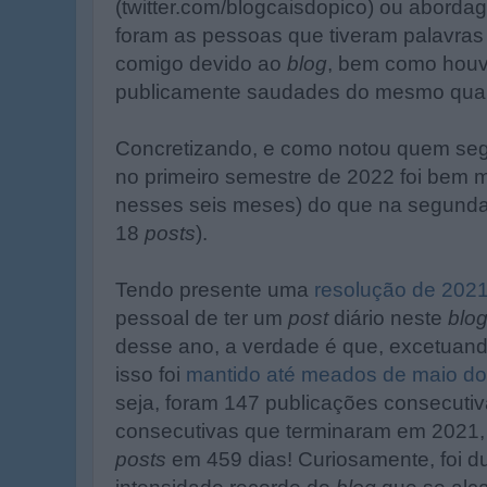
(twitter.com/blogcaisdopico) ou aborda
foram as pessoas que tiveram palavras
comigo devido ao
blog
, bem como hou
publicamente saudades do mesmo quand
Concretizando, e como notou quem se
no primeiro semestre de 2022 foi bem 
nesses seis meses) do que na segund
18
posts
).
Tendo presente uma
resolução de 202
pessoal de ter um
post
diário neste
blo
desse ano, a verdade é que, excetuando
isso foi
mantido até meados de maio do
seja, foram 147 publicações consecutiv
consecutivas que terminaram em 2021,
posts
em 459 dias! Curiosamente, foi d