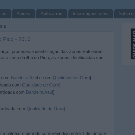
cos
Aviões
Autocarros
Informações úteis
Sabia qu
016
o Pico - 2016
março, procedeu à identificação das Zonas Balneares
ra o caso da ilha do Pico, as zonas identificadas são:
a com
Bandeira Azul
e com
Qualidade de Ouro
]
rdoada com
Qualidade de Ouro
]
lardoada com
Bandeira Azul
]
lardoada com
Qualidade de Ouro
]
a balnear o período compreendido entre 1 de junho e