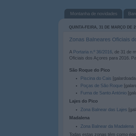
Montanha de novidades
Bar
QUINTA-FEIRA, 31 DE MARÇO DE 2
Zonas Balneares Oficiais d
A
Portaria n.º 36/2016
, de 31 de 
Oficiais dos Açores para 2016. Pa
São Roque do Pico
Piscina do Cais
[galardoad
Poças de São Roque
[gala
Furna de Santo António
[ga
Lajes do Pico
Zona Balnear das Lajes
[ga
Madalena
Zona Balnear da Madalena
Todas estas zonas têm como époc