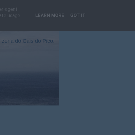
ser-agent
rate usage
LEARN MORE
GOT IT
 zona do Cais do Pico,