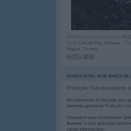
Publicada por
Ivo Sousa
à(s)
00:0
Local:
Cais do Pico, Portugal
Eti
Regras
,
Turismo
QUARTA-FEIRA, 30 DE MARÇO DE 
Proteção Civil dos Açores l
Recentemente foi lançada uma apl
pretende aproximar Proteção Civi
Disponível para
smartphones
[
lin
Azores
" é uma aplicação pioneira
várias informações: