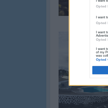
I want t
Opted 
I want t
Opted 
F
I want 
Advertis
Opted 
I want t
of my P
was col
Opted 