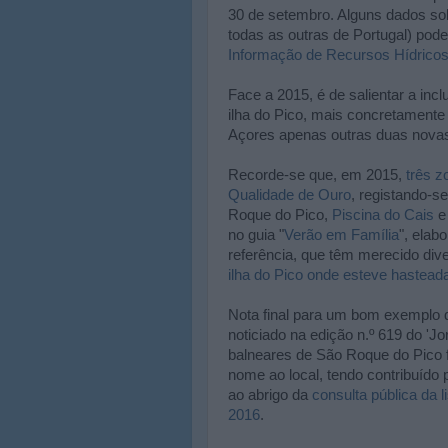
30 de setembro. Alguns dados so
todas as outras de Portugal) po
Informação de Recursos Hídrico
Face a 2015, é de salientar a inc
ilha do Pico, mais concretament
Açores apenas outras duas novas 
Recorde-se que, em 2015,
três z
Qualidade de Ouro
, registando-s
Roque do Pico,
Piscina do Cais
no guia "
Verão em Família
", elab
referência, que têm merecido div
ilha do Pico onde esteve hastead
Nota final para um bom exemplo d
noticiado na edição n.º 619 do 'J
balneares de São Roque do Pico f
nome ao local, tendo contribuído
ao abrigo da
consulta pública da l
2016
.