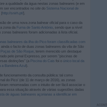
bre a qualidade da água nestas zonas balneares (e em
dem ser encontrados no
site
do
Sistema Nacional de
s
[
http://snirh.pt/
].
lusão de uma nova zona balnear oficial para o caso da
e a zona da
Furna de Santo António
, sendo que a nível
zonas balneares foram adicionadas à lista oficial.
onas balneares da ilha do Pico foram classificadas com
e ainda o facto de duas zonas balneares da vila de São
e
Poças de São Roque
, terem merecido um destaque
orado pelo jornal Expresso, por serem "piscinas de
ersas distinções" (a
Piscina do Cais
foi o
único local da
a a Bandeira Azul
).
e funcionamento da consulta pública: tal como
ornal do Pico' (de 11 de março de 2016), as zonas
oram renomeadas com o intuito de ser fácil associar o
 para essa situação através de várias sugestões dadas
ista de águas balneares açorianas a identificar em
ACONT