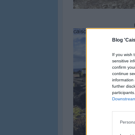
Blog 'Cais
If you wish 
sensitive in
confirm you
continue se
information 
further disc
participants
Downstream 
Persona