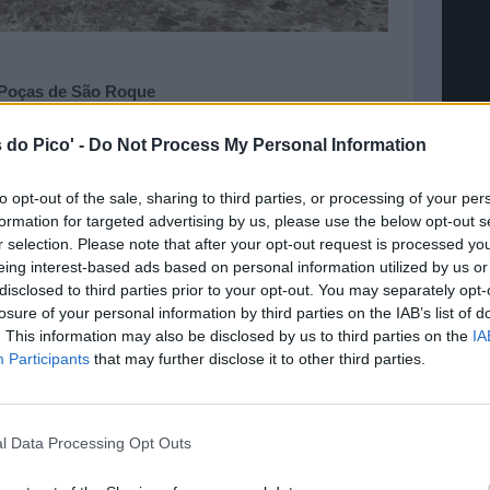
Poças de São Roque
 do Pico' -
Do Not Process My Personal Information
© Lost 
to opt-out of the sale, sharing to third parties, or processing of your per
formation for targeted advertising by us, please use the below opt-out s
OUTR
r selection. Please note that after your opt-out request is processed y
São Ro
eing interest-based ads based on personal information utilized by us or
Lajes 
disclosed to third parties prior to your opt-out. You may separately opt-
Madal
losure of your personal information by third parties on the IAB’s list of
Montan
. This information may also be disclosed by us to third parties on the
IA
Participants
that may further disclose it to other third parties.
SEGUI
l Data Processing Opt Outs
Intro