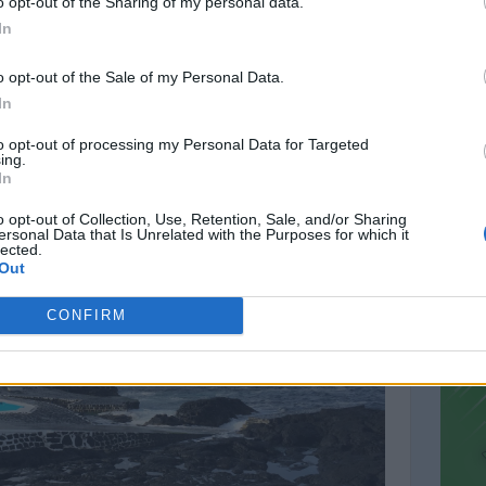
o opt-out of the Sharing of my personal data.
In
o opt-out of the Sale of my Personal Data.
In
urna de Santo António
to opt-out of processing my Personal Data for Targeted
ing.
CONT
In
mail@c
o opt-out of Collection, Use, Retention, Sale, and/or Sharing
ersonal Data that Is Unrelated with the Purposes for which it
PREVI
lected.
Out
CONFIRM