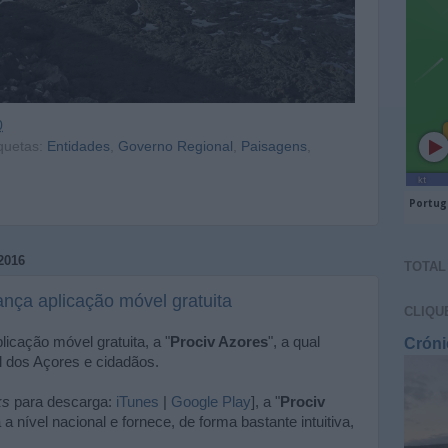
0
quetas:
Entidades
,
Governo Regional
,
Paisagens
,
2016
TOTAL
ança aplicação móvel gratuita
CLIQU
icação móvel gratuita, a "
Prociv Azores
", a qual
Cróni
l dos Açores e cidadãos.
ks
para descarga:
iTunes
|
Google Play
], a "
Prociv
 a nível nacional e fornece, de forma bastante intuitiva,