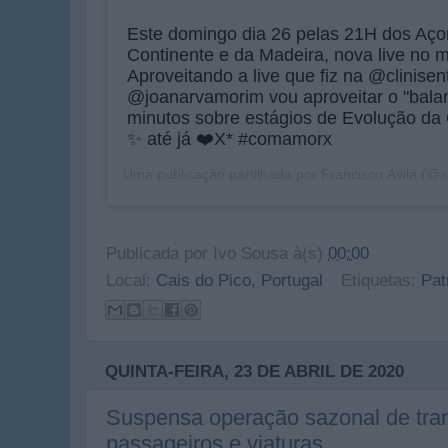
Este domingo dia 26 pelas 21H dos Aço
Continente e da Madeira, nova live no 
Aproveitando a live que fiz na @clinise
@joanarvamorim vou aproveitar o "balan
minutos sobre estágios de Evolução da
✨ até já ❤️X* #comamorx
Uma publicação partilhada por
Francisco Ávila
(@xi
Publicada por
Ivo Sousa
à(s)
00:00
Local:
Cais do Pico, Portugal
Etiquetas:
Pat
QUINTA-FEIRA, 23 DE ABRIL DE 2020
Suspensa operação sazonal de tran
passageiros e viaturas