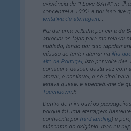
existência de "I Love SATA" na il
concentrei a 100% e por isso tive 
tentativa de aterragem
...
Fui dar uma voltinha por cima de S
apreciar as fajãs para me relaxar 
nublado, tendo por isso rapidamen
missão de tentar aterrar na
ilha qu
alto de Portugal
, isto por volta d
comecei a descer, desta vez com a
aterrar, e continuei, e só olhei par
estava quase, e apercebi-me de que
Touchdown
!!!
Dentro de mim ouvi os passageiro
porque foi uma aterragem bastante
conhecida por
hard landing
) e por
máscaras de oxigénio, mas eu expl