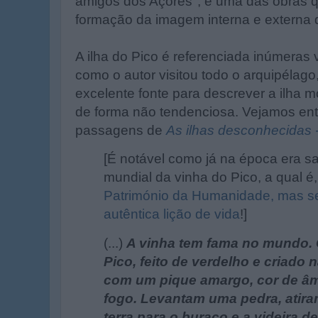
amigos dos Açores", é uma das obras q
formação da imagem interna e externa d
A ilha do Pico é referenciada inúmeras 
como o autor visitou todo o arquipélago
excelente fonte para descrever a ilha 
de forma não tendenciosa. Vejamos en
passagens de
As ilhas desconhecidas 
[É notável como já na época era s
mundial da vinha do Pico, a qual é
Património da Humanidade, mas s
autêntica lição de vida
!]
(...)
A vinha tem fama no mundo. 
Pico, feito de verdelho e criado n
com um pique amargo, cor de âm
fogo. Levantam uma pedra, atir
terra para o buraco e a videira d