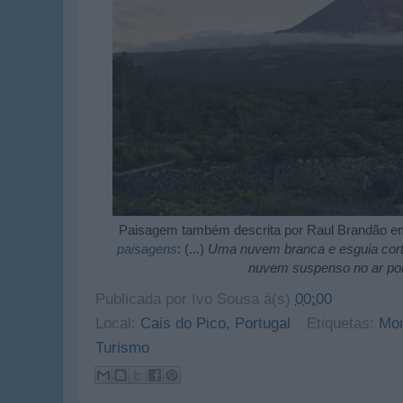
Paisagem também descrita por Raul Brandão 
paisagens
: (...)
Uma nuvem branca e esguia corto
nuvem suspenso no ar por
Publicada por
Ivo Sousa
à(s)
00:00
Local:
Cais do Pico, Portugal
Etiquetas:
Mo
Turismo