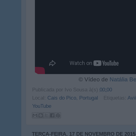
© Vídeo de
Natália Be
Publicada por
Ivo Sousa
à(s)
00:00
Local:
Cais do Pico, Portugal
Etiquetas:
Avi
YouTube
TERÇA-FEIRA, 17 DE NOVEMBRO DE 2015