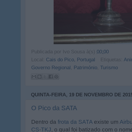
Publicada por
Ivo Sousa
à(s)
00:00
Local:
Cais do Pico, Portugal
Etiquetas:
An
Governo Regional
,
Património
,
Turismo
QUINTA-FEIRA, 19 DE NOVEMBRO DE 201
O Pico da SATA
Dentro da
frota da SATA
existe um
Airb
CS-TKJ
, o qual foi batizado com o nom