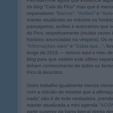
Permitam-me agora que evidencie algu
no
blog
"Cais do Pico" mas que é meno
separadores "
Barcos
", "
Aviões
" e "
Auto
manter atualizado ao máximo os horári
passageiros, aviões e autocarros que s
do Pico, respetivamente (muitas vezes 
horários anunciadas na véspera). Os r
"
Informações úteis
" e "
Sabia que...
", f
longo de 2016 — renovo aqui o meu desa
blog
para que visitem este último separa
tinham conhecimento de todos os factos
Pico lá descritos.
Outro trabalho igualmente menos visí
com a missão de mostrar que a afirmaç
nada" não é de todo verdadeira, prende
manter atualizada a mini agenda "
ACON
parte superior da barra lateral direita d