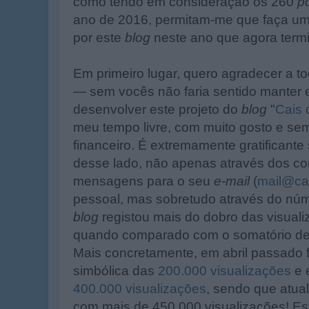
como tendo em consideração os 260
p
ano de 2016, permitam-me que faça u
por este
blog
neste ano que agora term
Em primeiro lugar, quero agradecer a to
— sem vocês não faria sentido manter 
desenvolver este projeto do
blog
"
Cais 
meu tempo livre, com muito gosto e sem
financeiro. É extremamente gratificante
desse lado, não apenas através dos c
mensagens para o seu
e-mail
(
mail@cai
pessoal, mas sobretudo através do núm
blog
registou mais do dobro das visua
quando comparado com o somatório de 
Mais concretamente, em abril passado f
simbólica das
200.000 visualizações
e 
400.000 visualizações
, sendo que atua
com mais de 450.000 visualizações! E