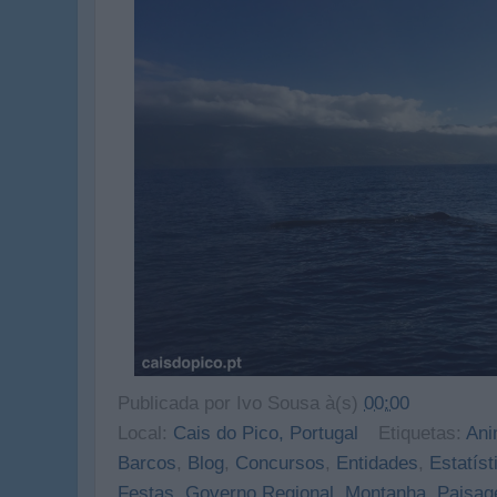
Publicada por
Ivo Sousa
à(s)
00:00
Local:
Cais do Pico, Portugal
Etiquetas:
An
Barcos
,
Blog
,
Concursos
,
Entidades
,
Estatíst
Festas
,
Governo Regional
,
Montanha
,
Paisag