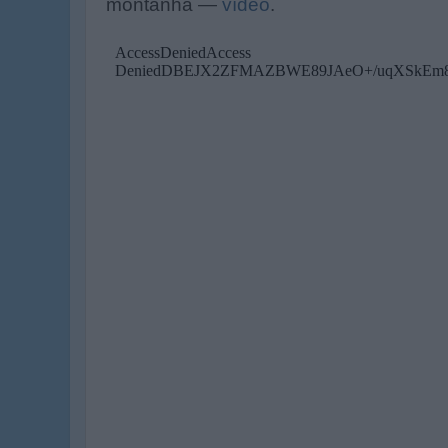
montanha —
vídeo
.