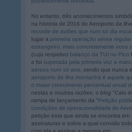
posteriormente resolvida
.
No entanto, três acontecimentos simból
na história de 2016 do Aeroporto da ilha
recorde de aviões que num só dia esca
lugar a
primeira operação aérea regula
estrangeiro, mais concretamente voos 
(cujo respetivo
balanço da TUI no Pico
e foi
superada pela primeira vez a marc
aéreos num só ano
, sendo que nunca é
aeroporto da ilha montanha é aquele q
o maior crescimento percentual anual d
nestas e noutras razões, o
blog
"Cais d
rampa de lançamento da "
Petição públ
condições de operacionalidade do Aerop
petição esta que ainda se encontra em 
assinaturas e sobre a qual convido to
com ela a assinar a mesma em: