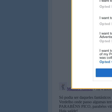
I want t
Opted 
I want t
Opted 
I want 
Advertis
Opted 
I want t
of my P
was col
Opted 