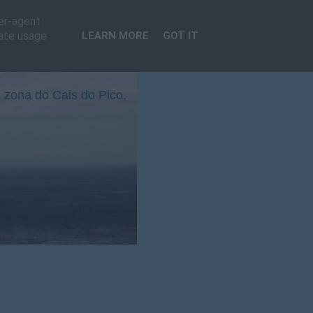
ser-agent
rate usage
LEARN MORE
GOT IT
 zona do Cais do Pico,