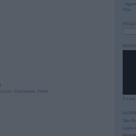
- Agen
Pico
PESQU
MONTA
0
quetas:
Concursos
,
Vinho
© Lost 
OUTR
São Ro
Lajes 
Madal