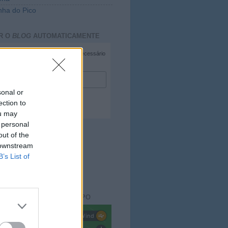
ha do Pico
R O
BLOG
AUTOMATICAMENTE
*
campo necessário
*
duzir e-mail
sonal or
ection to
ou may
 personal
out of the
 downstream
B’s List of
ACTO DO
BLOG
aisdopico.pt
SÃO DO ESTADO DO TEMPO