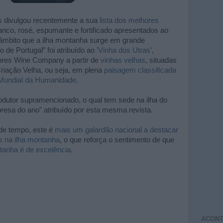
s divulgou recentemente a sua
lista dos melhores
branco, rosé, espumante e fortificado apresentados ao
 âmbito que a ilha montanha surge em grande
de Portugal” foi atribuído ao '
Vinha dos Utras
',
zores Wine Company a partir de
vinhas velhas
, situadas
riação Velha, ou seja, em plena
paisagem classificada
Mundial da Humanidade
.
odutor supramencionado, o qual tem sede na ilha do
esa do ano" atribuído por esta mesma revista.
de tempo, este é
mais um galardão nacional a destacar
s na ilha montanha
, o que reforça o sentimento de que
ntanha é de excelência
.
ACONT