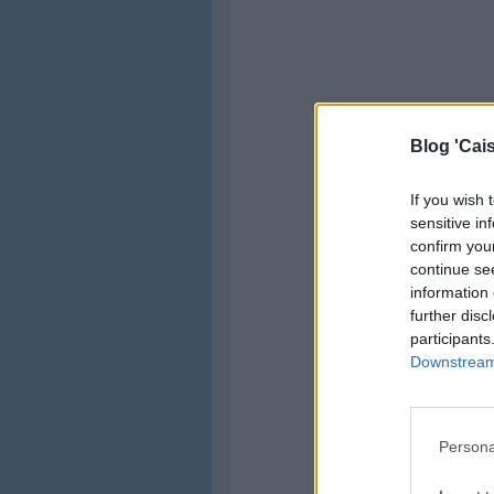
Blog 'Cais
If you wish 
sensitive in
confirm you
continue se
information 
further disc
participants
Downstream 
Persona