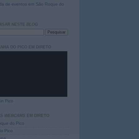
da de eventos em São Roque do
ISAR NESTE
BLOG
NHA DO PICO EM DIRETO
in Pico
AS
WEBCAMS
EM DIRETO
que do Pico
do Pico
ena