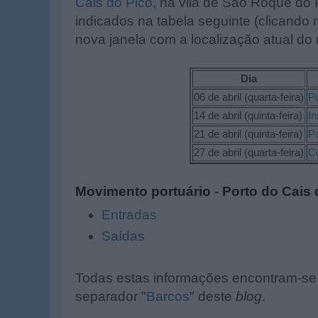
Cais do Pico
, na vila de São Roque do
indicados na tabela seguinte (clicand
nova janela com a localização atual do
Dia
06 de abril (quarta-feira)
Po
14 de abril (quinta-feira)
In
21 de abril (quinta-feira)
Po
27 de abril (quarta-feira)
C
Movimento portuário
-
Porto do Cais 
Entradas
Saídas
Todas estas informações encontram-se 
separador "
Barcos
" deste
blog
.