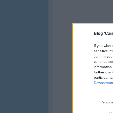
Blog 'Cais
If you wish 
sensitive in
confirm you
continue se
information 
further disc
participants
Downstream 
Persona