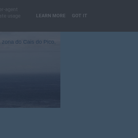
ser-agent
rate usage
LEARN MORE
GOT IT
 zona do Cais do Pico,