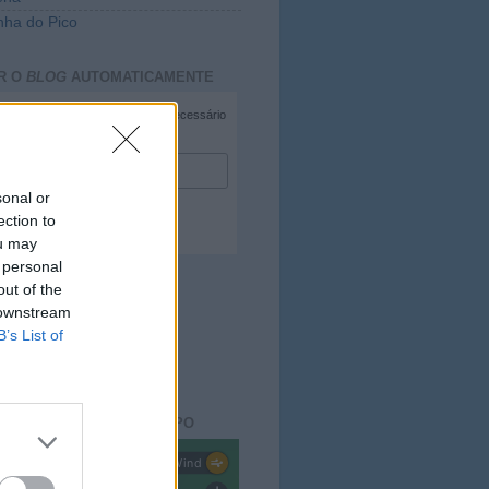
ha do Pico
R O
BLOG
AUTOMATICAMENTE
*
campo necessário
*
duzir e-mail
sonal or
ection to
ou may
 personal
out of the
 downstream
B’s List of
ACTO DO
BLOG
aisdopico.pt
SÃO DO ESTADO DO TEMPO