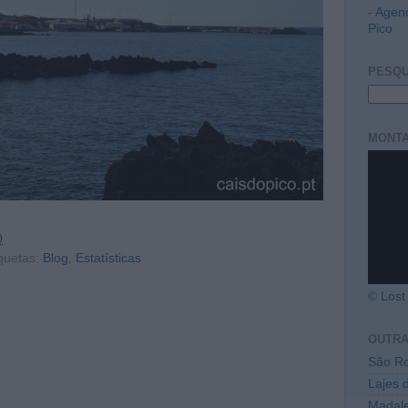
- Agen
Pico
PESQU
MONTA
0
quetas:
Blog
,
Estatísticas
© Lost 
OUTR
São Ro
Lajes 
Madal