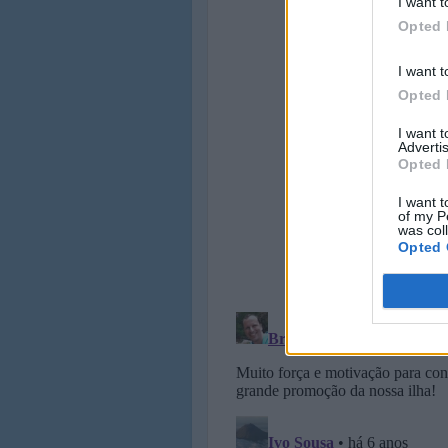
I want t
Opted 
I want t
Opted 
I want 
Advertis
Opted 
I want t
of my P
was col
Opted 