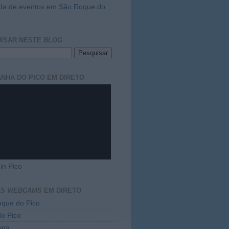
da de eventos em São Roque do
ISAR NESTE
BLOG
NHA DO PICO EM DIRETO
in Pico
AS
WEBCAMS
EM DIRETO
que do Pico
do Pico
ena