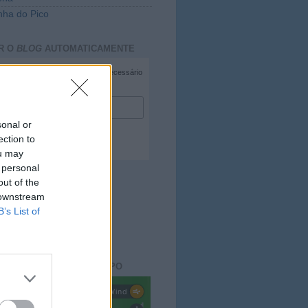
ha do Pico
R O
BLOG
AUTOMATICAMENTE
*
campo necessário
*
duzir e-mail
sonal or
ection to
ou may
 personal
out of the
 downstream
B’s List of
ACTO DO
BLOG
aisdopico.pt
SÃO DO ESTADO DO TEMPO