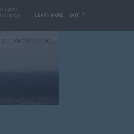
ser-agent
rate usage
LEARN MORE
GOT IT
 zona do Cais do Pico,