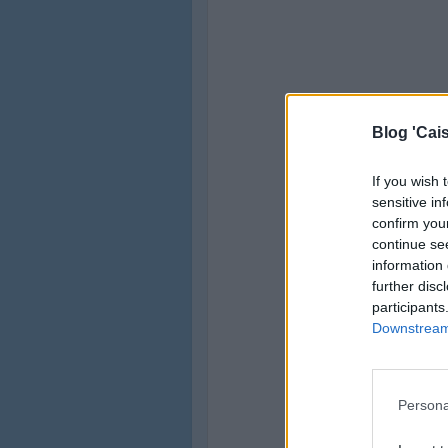
Blog 'Cais
If you wish 
sensitive in
confirm you
continue se
information 
further disc
participants
Downstream 
Persona