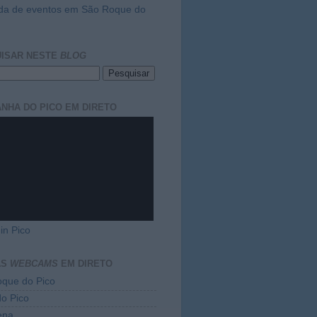
da de eventos em São Roque do
ISAR NESTE
BLOG
NHA DO PICO EM DIRETO
in Pico
AS
WEBCAMS
EM DIRETO
que do Pico
do Pico
ena