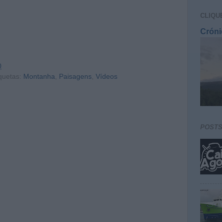
CLIQU
Cróni
0
quetas:
Montanha
,
Paisagens
,
Vídeos
POST