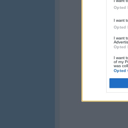
I want t
Opted 
I want t
Opted 
I want 
Advertis
Opted 
I want t
of my P
was col
Opted 