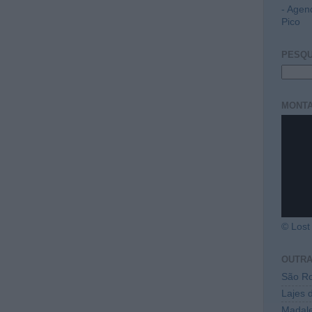
- Agen
Pico
PESQU
MONTA
© Lost 
OUTR
São Ro
Lajes 
Madal