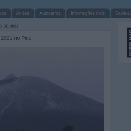
cos
Aviões
Autocarros
Informações úteis
Sabia qu
O DE 2021
e 2021 no Pico