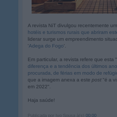
A revista NiT divulgou recentemente u
hotéis e turismos rurais que abriram es
liderar surge um empreendimento situa
'
Adega do Fogo
'.
Em particular, a revista refere que esta "
diferença e a tendência dos últimos an
procurada, de férias em modo de refúgi
que a imagem anexa a este
post
"é a vi
em 2022".
Haja saúde!
Publicada por
Ivo Sousa
à(s)
00:00