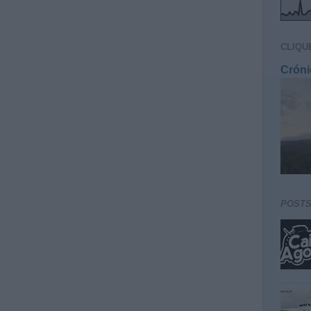
CLIQU
Cróni
POST