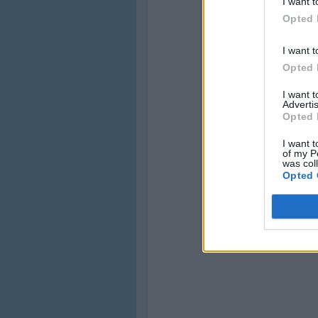
I want t
Opted 
I want t
Opted 
I want 
Advertis
Opted 
I want t
of my P
was col
Opted 