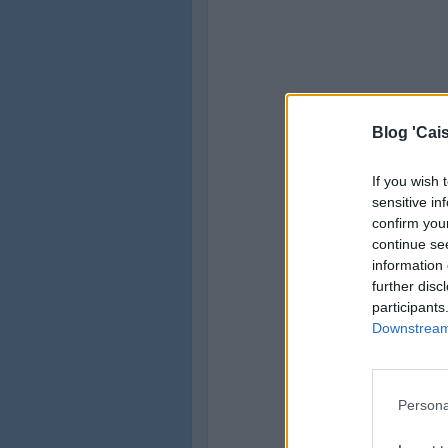
Blog 'Cais
If you wish 
sensitive in
confirm you
continue se
information 
further disc
participants
Downstream 
Persona