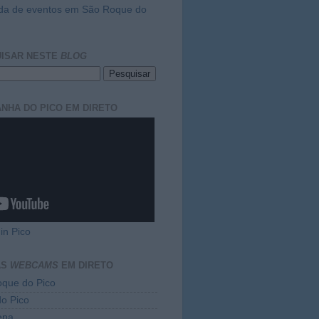
da de eventos em São Roque do
ISAR NESTE
BLOG
NHA DO PICO EM DIRETO
in Pico
AS
WEBCAMS
EM DIRETO
que do Pico
do Pico
ena