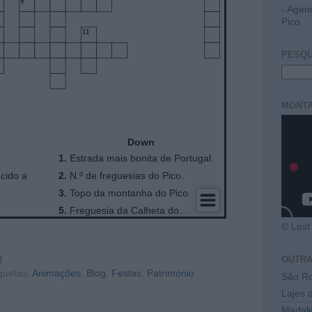
- Agen
Pico
PESQU
MONTA
© Lost 
0
OUTR
quetas:
Animações
,
Blog
,
Festas
,
Património
São Ro
Lajes 
Madal