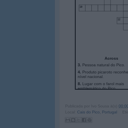
Publicada por
Ivo Sousa
à(s)
00:0
Local:
Cais do Pico, Portugal
Eti