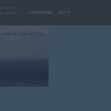
ser-agent
rate usage
LEARN MORE
GOT IT
 zona do Cais do Pico,