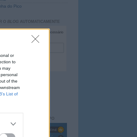
ha do Pico
R O
BLOG
AUTOMATICAMENTE
*
campo necessário
*
duzir e-mail
sonal or
ection to
ou may
 personal
out of the
 downstream
B’s List of
ACTO DO
BLOG
aisdopico.pt
SÃO DO ESTADO DO TEMPO