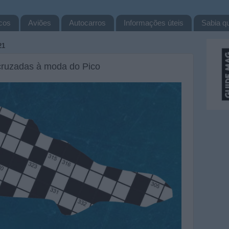
cos
Aviões
Autocarros
Informações úteis
Sabia qu
21
 cruzadas à moda do Pico