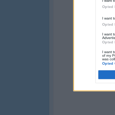
I want t
Opted 
I want t
Opted 
I want 
Advertis
Opted 
I want t
of my P
was col
Opted 