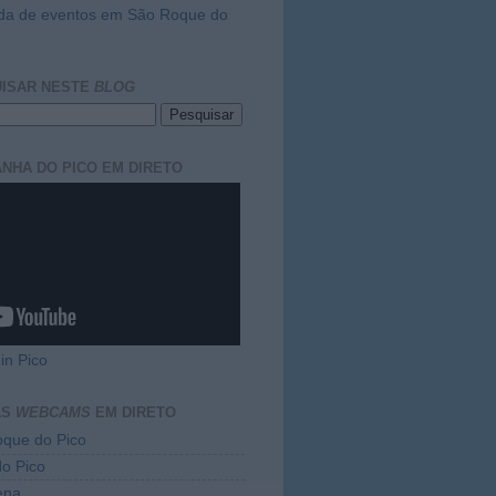
da de eventos em São Roque do
ISAR NESTE
BLOG
NHA DO PICO EM DIRETO
in Pico
AS
WEBCAMS
EM DIRETO
que do Pico
do Pico
ena