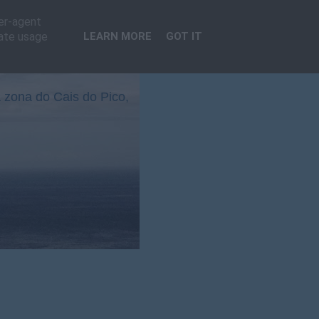
ser-agent
rate usage
LEARN MORE
GOT IT
 zona do Cais do Pico,