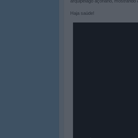
arquipélago açoriano, mostrando
Haja saúde!