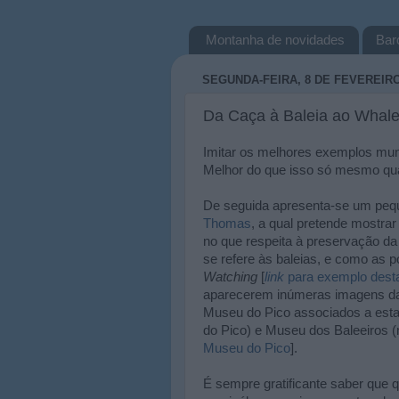
Montanha de novidades
Bar
SEGUNDA-FEIRA, 8 DE FEVEREIRO
Da Caça à Baleia ao Whal
Imitar os melhores exemplos mund
Melhor do que isso só mesmo qu
De seguida apresenta-se um pequ
Thomas
, a qual pretende mostr
no que respeita à preservação d
se refere às baleias, e como as 
Watching
[
link
para exemplo desta
aparecerem inúmeras imagens da 
Museu do Pico associados a esta
do Pico) e Museu dos Baleeiros (n
Museu do Pico
].
É sempre gratificante saber que q