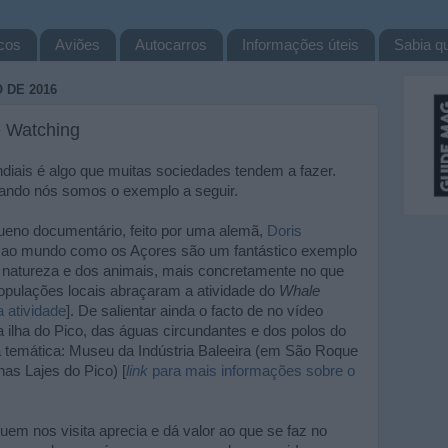
cos
Aviões
Autocarros
Informações úteis
Sabia qu
 DE 2016
e Watching
iais é algo que muitas sociedades tendem a fazer.
ando nós somos o exemplo a seguir.
eno documentário, feito por uma alemã,
Doris
ar ao mundo como os Açores são um fantástico exemplo
a natureza e dos animais, mais concretamente no que
populações locais abraçaram a atividade do
Whale
 atividade
]. De salientar ainda o facto de no vídeo
ilha do Pico, das águas circundantes e dos polos do
 temática: Museu da Indústria Baleeira (em São Roque
as Lajes do Pico) [
link
para mais informações sobre o
uem nos visita aprecia e dá valor ao que se faz no