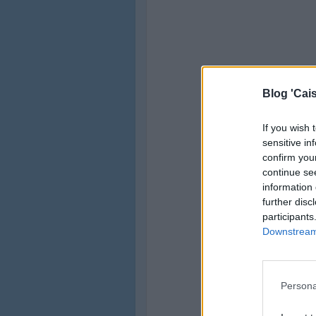
Blog 'Cais
If you wish 
sensitive in
confirm you
continue se
information 
further disc
participants
Downstream 
Persona