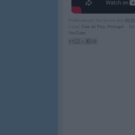
Publicada por
Ivo Sousa
à(s)
00:0
Local:
Cais do Pico, Portugal
Eti
YouTube