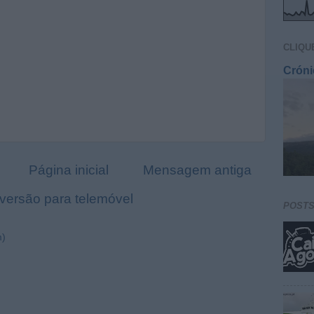
CLIQU
Cróni
Página inicial
Mensagem antiga
 versão para telemóvel
POST
m)