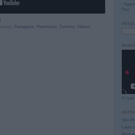
- Agen
Pico
0
PESQU
quetas:
Paisagens
,
Património
,
Turismo
,
Vídeos
,
MONTA
© Lost 
OUTR
São Ro
Lajes 
Madal