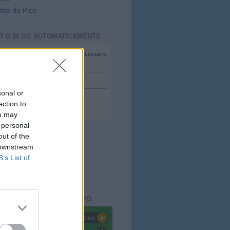
ha do Pico
R O
BLOG
AUTOMATICAMENTE
*
campo necessário
*
duzir e-mail
sonal or
ection to
ou may
 personal
out of the
 downstream
B’s List of
ACTO DO
BLOG
aisdopico.pt
SÃO DO ESTADO DO TEMPO