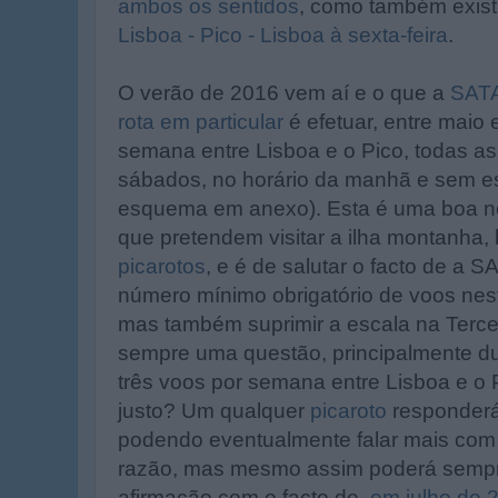
ambos os sentidos
, como também exis
Lisboa - Pico - Lisboa à sexta-feira
.
O verão de 2016 vem aí e o que a
SATA
rota em particular
é efetuar, entre maio 
semana entre Lisboa e o Pico, todas a
sábados, no horário da manhã e sem esc
esquema em anexo). Esta é uma boa no
que pretendem visitar a ilha montanha
picarotos
, e é de salutar o facto de a 
número mínimo obrigatório de voos nest
mas também suprimir a escala na Tercei
sempre uma questão, principalmente dur
três voos por semana entre Lisboa e o 
justo? Um qualquer
picaroto
responderá
podendo eventualmente falar mais com
razão, mas mesmo assim poderá sempr
afirmação com o facto de,
em julho de 2