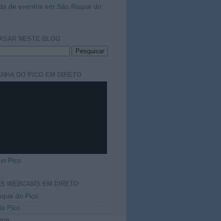
da de eventos em São Roque do
ISAR NESTE
BLOG
NHA DO PICO EM DIRETO
in Pico
AS
WEBCAMS
EM DIRETO
que do Pico
do Pico
ena