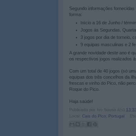
Segundo informações fornecidas pe
forma:
Início a 16 de Junho / térmi
Jogos às Segundas, Quartas
3 jogos por dia de torneio
9 equipas masculinas e 2 fe
A grande novidade deste ano é qu
os respectivos jogos realizados à
Com um total de 40 jogos (só um
equipas dos três concelhos da ilh
frescas e vinho do Pico, não per
Roque do Pico.
Haja saúde!
Publicada por
Ivo Sousa
à(s)
13:3
Local:
Cais do Pico, Portugal
Eti