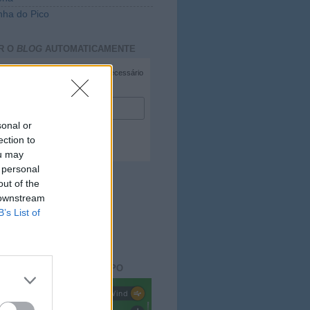
ha do Pico
R O
BLOG
AUTOMATICAMENTE
*
campo necessário
*
duzir e-mail
sonal or
ection to
ou may
 personal
out of the
 downstream
B’s List of
ACTO DO
BLOG
aisdopico.pt
SÃO DO ESTADO DO TEMPO