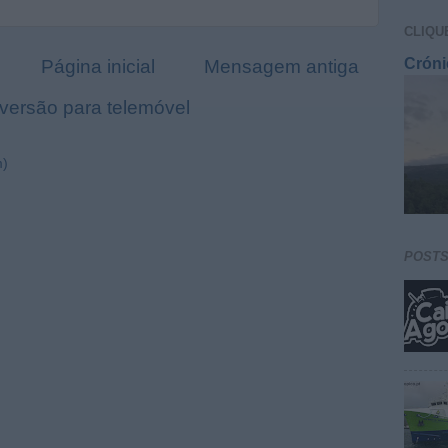
CLIQU
Cróni
Página inicial
Mensagem antiga
 versão para telemóvel
m)
POST