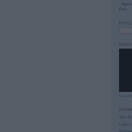
- Agen
Pico
PESQU
MONTA
© Lost 
OUTR
São Ro
Lajes 
Madal