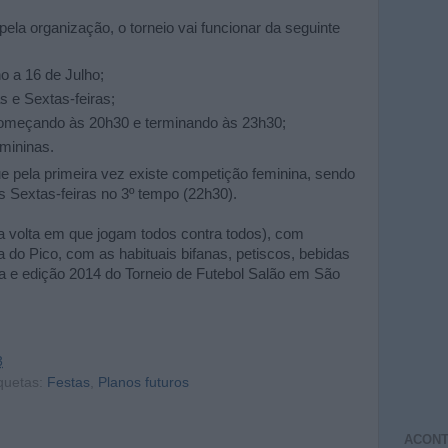
la organização, o torneio vai funcionar da seguinte
no a 16 de Julho;
 e Sextas-feiras;
, começando às 20h30 e terminando às 23h30;
mininas.
e pela primeira vez existe competição feminina, sendo
s Sextas-feiras no 3º tempo (22h30).
a volta em que jogam todos contra todos), com
a do Pico, com as habituais bifanas, petiscos, bebidas
ca e edição 2014 do Torneio de Futebol Salão em São
3
quetas:
Festas
,
Planos futuros
ACONT