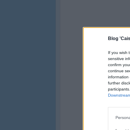
Blog 'Cais
If you wish 
sensitive in
confirm you
continue se
information 
further disc
participants
Downstream 
Persona