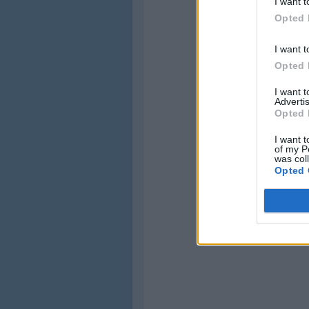
I want t
Opted 
I want t
Opted 
I want 
Advertis
Opted 
I want t
of my P
was col
Opted 