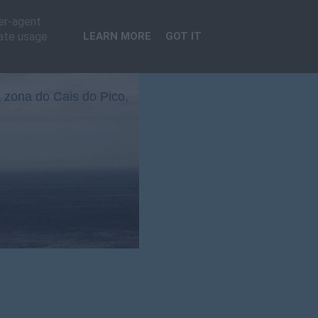
ser-agent
rate usage
LEARN MORE
GOT IT
 zona do Cais do Pico,