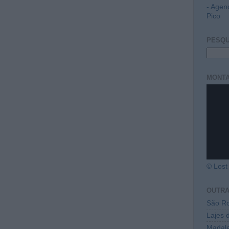
- Agen
Pico
PESQU
MONTA
© Lost 
OUTR
São Ro
Lajes 
Madal