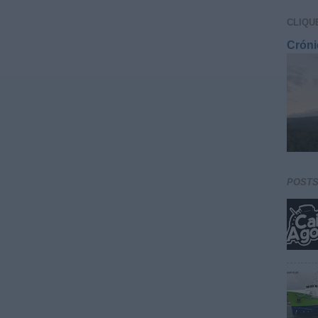
CLIQU
Cróni
POST