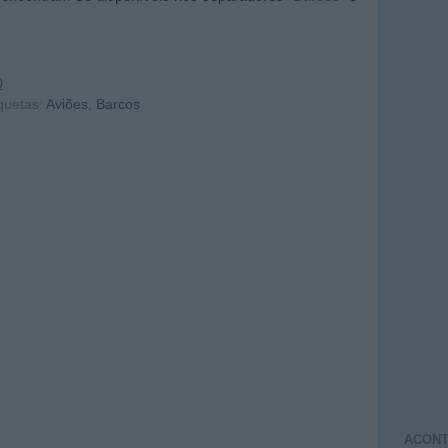
0
quetas:
Aviões
,
Barcos
ACONT