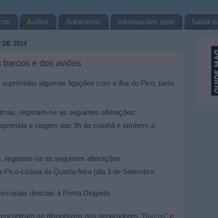
cos
Aviões
Autocarros
Informações úteis
Sabia qu
 DE 2014
s barcos e dos aviões
uprimidas algumas ligações com a ilha do Pico, tanto
imas, registam-se as seguintes alterações:
é suprimida a viagem das 9h da manhã e também a
, registam-se as seguintes alterações:
a-Pico-Lisboa da Quarta-feira (dia 3 de Setembro
semanais directas a Ponta Delgada.
s encontram-se disponíveis nos separadores "
Barcos
" e