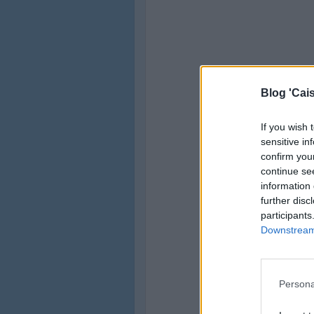
Blog 'Cais
If you wish 
sensitive in
confirm you
continue se
information 
further disc
participants
Downstream 
Persona