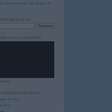
da de eventos em São Roque do
ISAR NESTE
BLOG
NHA DO PICO EM DIRETO
in Pico
AS
WEBCAMS
EM DIRETO
que do Pico
do Pico
ena