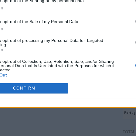
o opt-out of the Sharing of my personal data.
In
o opt-out of the Sale of my Personal Data.
In
to opt-out of processing my Personal Data for Targeted
ing.
In
o opt-out of Collection, Use, Retention, Sale, and/or Sharing
ersonal Data that Is Unrelated with the Purposes for which it
lected.
Página inicial
Mensagem antiga
Out
 versão para telemóvel
CONFIRM
m)
TOTAL