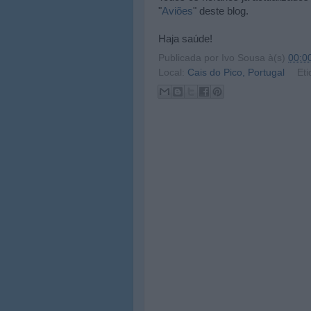
"
Aviões
" deste blog.
Haja saúde!
Publicada por
Ivo Sousa
à(s)
00:0
Local:
Cais do Pico, Portugal
Eti