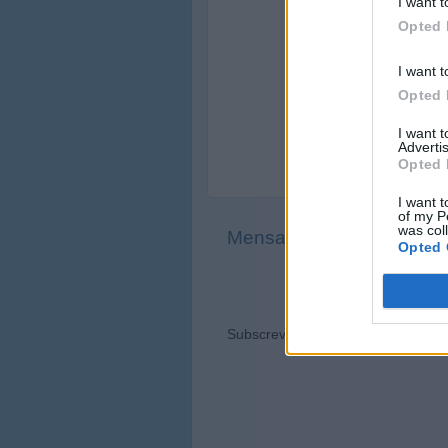
I want t
Opted 
I want t
Opted 
I want 
Advertis
Opted 
I want t
of my P
was col
Mensagem mais recente
Opted 
Ver a
Subscrever:
Enviar feedback (Ato