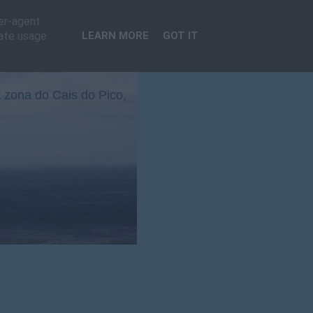
ser-agent
rate usage
LEARN MORE
GOT IT
 zona do Cais do Pico,