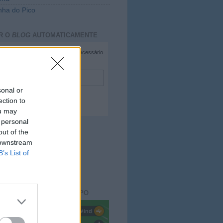
ha do Pico
R O
BLOG
AUTOMATICAMENTE
*
campo necessário
*
duzir e-mail
sonal or
ection to
ou may
 personal
out of the
 downstream
B’s List of
ACTO DO
BLOG
aisdopico.pt
SÃO DO ESTADO DO TEMPO