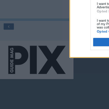
I want 
Advertis
Opted 
I want t
of my P
‹
was col
Opted 
Ver 