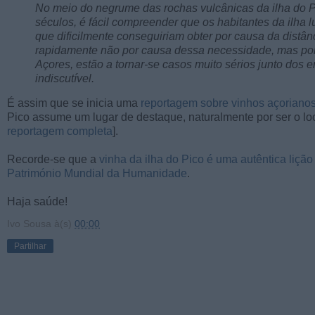
No meio do negrume das rochas vulcânicas da ilha do P
séculos, é fácil compreender que os habitantes da ilha
que dificilmente conseguiriam obter por causa da distânc
rapidamente não por causa dessa necessidade, mas por
Açores, estão a tornar-se casos muito sérios junto dos e
indiscutível.
É assim que se inicia uma
reportagem sobre vinhos açoriano
Pico assume um lugar de destaque, naturalmente por ser o l
reportagem completa
].
Recorde-se que a
vinha da ilha do Pico é uma autêntica lição
Património Mundial da Humanidade
.
Haja saúde!
Ivo Sousa
à(s)
00:00
Partilhar