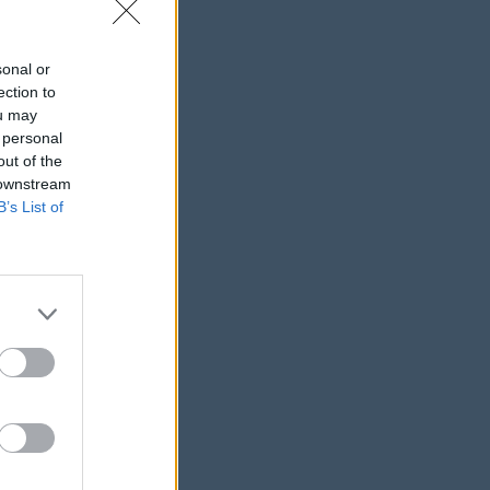
sonal or
ection to
ou may
 personal
out of the
 downstream
B’s List of