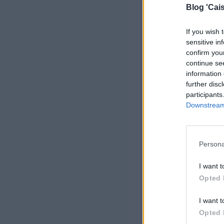
Blog 'Cais
If you wish 
sensitive in
confirm you
continue se
information 
further disc
participants
Downstream 
Persona
I want t
Opted 
I want t
Opted 