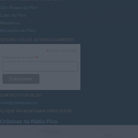
São Roque do Pico
Lajes do Pico
Madalena
Montanha do Pico
SEGUIR O
BLOG
AUTOMATICAMENTE
*
campo necessário
*
Introduzir e-mail
CONTACTO DO
BLOG
mail@caisdopico.pt
CLIQUE NA MONTANHA PARA OUVIR:
Crónicas na Rádio Pico