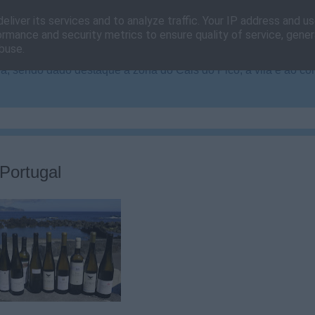
eliver its services and to analyze traffic. Your IP address and u
ormance and security metrics to ensure quality of service, gene
buse.
, sendo dado destaque à zona do Cais do Pico, à vila e ao co
Portugal