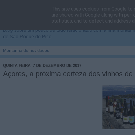
This site uses cookies from Google to d
Cais do Pico
are shared with Google along with perf
statistics, and to detect and address a
Blog
sobre um pouco de tudo relacionado com a ilha montanha
de São Roque do Pico
QUINTA-FEIRA, 7 DE DEZEMBRO DE 2017
Açores, a próxima certeza dos vinhos de 