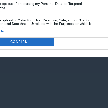
to opt-out of processing my Personal Data for Targeted
ing.
In
o opt-out of Collection, Use, Retention, Sale, and/or Sharing
ersonal Data that Is Unrelated with the Purposes for which it
Página inicial
lected.
Out
a versão da Web
CONFIRM