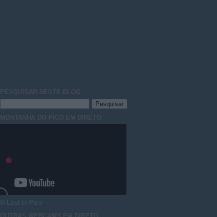
PESQUISAR NESTE
BLOG
MONTANHA DO PICO EM DIRETO
© Lost in Pico
OUTRAS
WEBCAMS
EM DIRETO